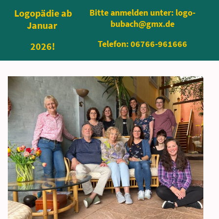
Logopädie ab
Bitte anmelden unter: logo-
bubach@gmx.de
Januar
Telefon: 06766-961666
2026!