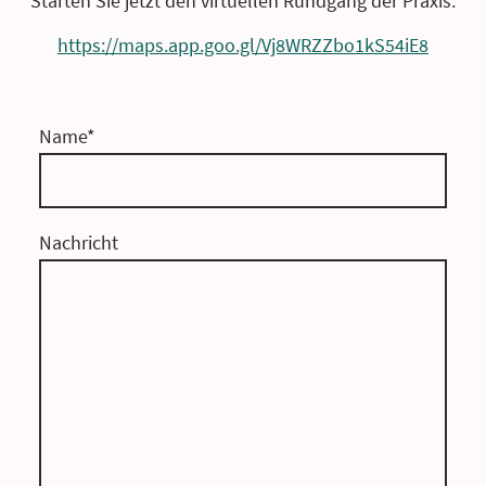
Starten Sie jetzt den virtuellen Rundgang der Praxis:
https://maps.app.goo.gl/Vj8WRZZbo1kS54iE8
Name
*
Nachricht