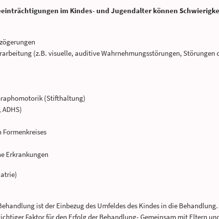
inträchtigungen im Kindes- und Jugendalter können Schwierigkeit
rzögerungen
rbeitung (z.B. visuelle, auditive Wahrnehmungsstörungen, Störungen d
Graphomotorik (Stifthaltung)
, ADHS)
n Formenkreises
he Erkrankungen
iatrie)
Behandlung ist der Einbezug des Umfeldes des Kindes in die Behandlung
ichtiger Faktor für den Erfolg der Behandlung- Gemeinsam mit Eltern und 