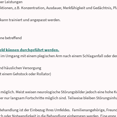
her Leistungen
ktionen, z.B. Konzentration, Ausdauer, Merkfähigkeit und Gedächtnis, 
 kann trainiert und angepasst werden.
ne betreffend
eld können durchgeführt werden.
 im Umgang mit einem plegischen Arm nach einem Schlaganfall oder der
nd häuslichen Versorgung
t einem Gehstock oder Rollator)
e möglich. Meist weisen neurologische Störungsbilder jedoch eine hohe Ko
 nur langsam Fortschritte möglich sind. Teilweise bleiben Störungsinha
Behandlung ist der Einbezug Ihres Umfeldes. Familienangehörige, Freund
ch oder Notwendigkeit in die Behandlung einbezogen werden. Eine enge u