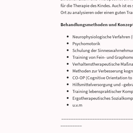
für die Therapie des Kindes. Auch ist e
Ort zu analysieren oder einen guten Tra
Behandlungsmethoden und Konzepte
Neurophysiologische Verfahren 
Psychomotorik
Schulung der Sinneswahrnehmung 
Training von Fein- und Graphom
Verhaltenstherapeutische Maßna
Methoden zur Verbesserung kogn
CO-OP (Cognitive Orientation t
Hilfsmittelversorgung und –geb
Training lebenspraktischer Kom
Ergotherapeutisches Sozialkompe
u.v.m
______________________________
_________