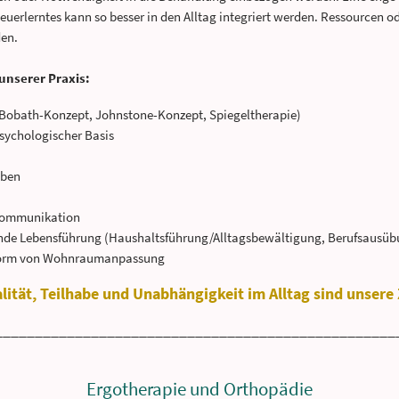
euerlerntes kann so besser in den Alltag integriert werden. Ressourcen o
den.
unserer Praxis:
(Bobath-Konzept, Johnstone-Konzept, Spiegeltherapie)
psychologischer Basis
aben
Kommunikation
lende Lebensführung (Haushaltsführung/Alltagsbewältigung, Berufsausübu
n Form von Wohnraumanpassung
lität, Teilhabe und Unabhängigkeit im Alltag sind unsere
__________________________________________________
Ergotherapie und Orthopädie