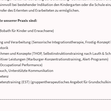
s sinnvoll bei bestehender Indikation den Kindergarten oder die Schule e
nsfer des Erlernten und Erarbeiteten zu ermöglichen.
 unserer Praxis sind:
(Bobath für Kinder und Erwachsene)
und Verarbeitung (Sensorische Integrationstherapie, Frostig-Konzept 
otorik
hmen und Konzepte (THOP, Selbstinstruktionstraining nach Lauth & Sch
itiver Leistungen (Marburger-Konzentrationstraining, Alert-Programm)
o Occupational Performance)
rauch, Unterstützte Kommunikation
petenz
tenztraining (EST) (gruppentherapeutisches Angebot für Grundschulkinde
________________________________________________________