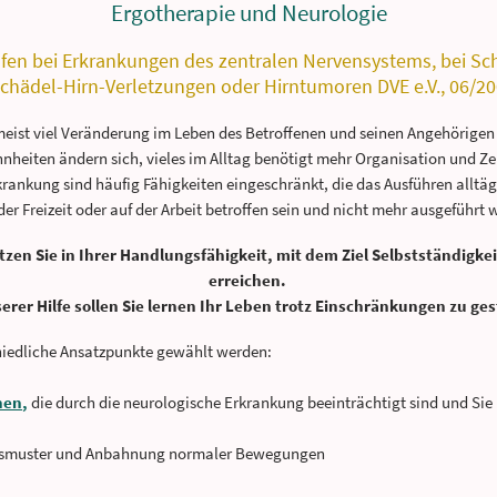
Ergotherapie und Neurologie
fen bei Erkrankungen des zentralen Nervensystems, bei Schl
hädel-Hirn-Verletzungen oder Hirntumoren DVE e.V., 06/200
eist viel Veränderung im Leben des Betroffenen und seinen Angehörigen 
heiten ändern sich, vieles im Alltag benötigt mehr Organisation und Ze
krankung sind häufig Fähigkeiten eingeschränkt, die das Ausführen allt
der Freizeit oder auf der Arbeit betroffen sein und nicht mehr ausgeführt 
zen Sie in Ihrer Handlungsfähigkeit, mit dem Ziel Selbstständigke
erreichen.
erer Hilfe sollen Sie lernen Ihr Leben trotz Einschränkungen zu ges
iedliche Ansatzpunkte gewählt werden:
nen
,
die durch die neurologische Erkrankung beeinträchtigt sind und Sie
smuster und Anbahnung normaler Bewegungen