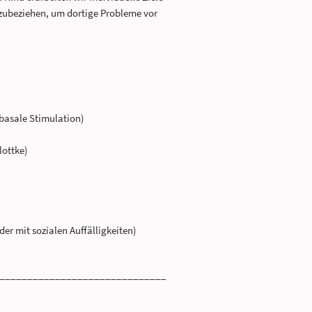
inzubeziehen, um dortige Probleme vor
basale Stimulation)
lottke)
r mit sozialen Auffälligkeiten)
______________________________