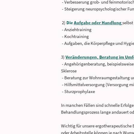
- Verbesserung grob- und feinmotorisc
- Steigerung neuropsychologischer Fun
2)
Die
Aufgabe oder Handlung
selbst
- Anziehtraining
- Kochtraining
- Aufgaben, die Körperpflege und Hygie
3)
Veränderungen, Beratung im Umf
- Angehörigenberatung, beispielsweise
Sklerose
- Beratung zur Wohnraumgestaltung u
- Hilfsmittelversorgung (Versorgung mi
- Sturzprophylaxe
In manchen Fällen sind schnelle Erfolg
Behandlungsprozess lange andauert oder
Wichtig für unsere ergotherapeutische 
oder Arbeitsstelle können je nach Wuns